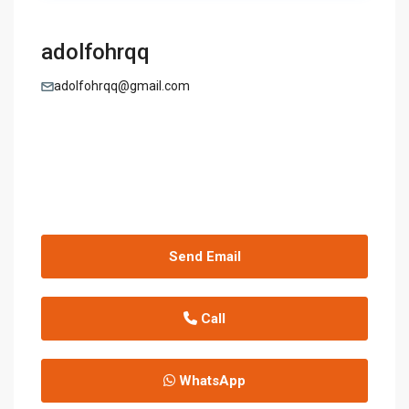
adolfohrqq
adolfohrqq@gmail.com
Send Email
Call
WhatsApp