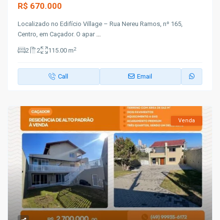
R$ 670.000
Localizado no Edifício Village – Rua Nereu Ramos, nº 165,
Centro, em Caçador. O apar
...
2
2
2
115.00 m
Call
Email
Venda