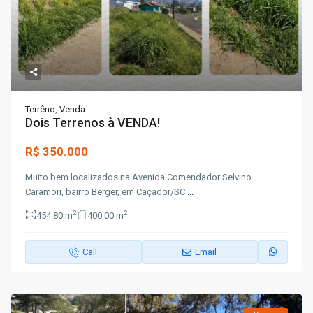
Terrêno
,
Venda
Dois Terrenos à VENDA!
R$ 350.000
Muito bem localizados na Avenida Comendador Selvino
Caramori, bairro Berger, em Caçador/SC
...
2
2
454.80 m
400.00 m
Call
Email