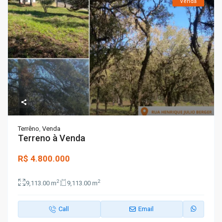
Venda
Terrêno
,
Venda
Terreno à Venda
R$ 4.800.000
2
2
9,113.00 m
9,113.00 m
Call
Email