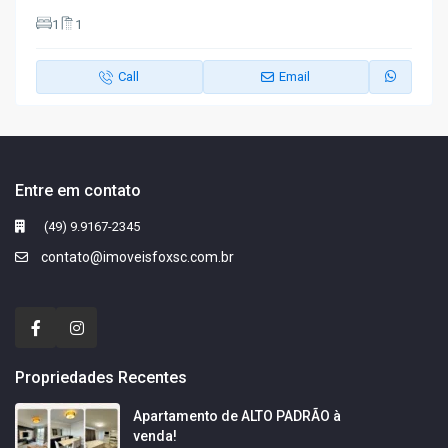
1
1
Call
Email
Entre em contato
(49) 9.9167-2345
contato@imoveisfoxsc.com.br
Propriedades Recentes
Apartamento de ALTO PADRÃO à
venda!