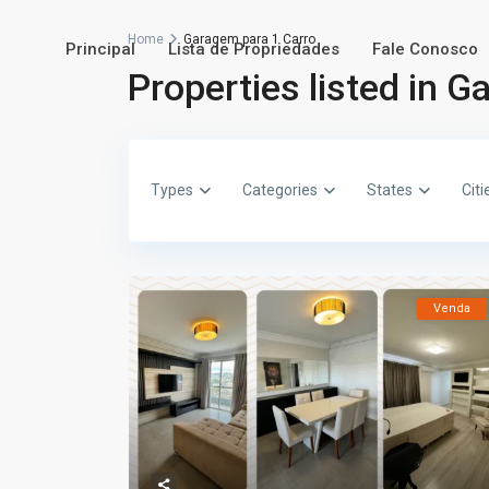
Home
Garagem para 1 Carro
Principal
Lista de Propriedades
Fale Conosco
Properties listed in 
Types
Categories
States
Citi
Venda