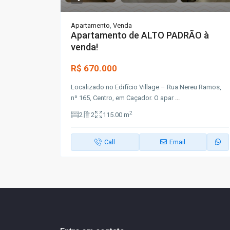
Apartamento
,
Venda
Apartamento de ALTO PADRÃO à
venda!
R$ 670.000
Localizado no Edifício Village – Rua Nereu Ramos,
nº 165, Centro, em Caçador. O apar
...
2
2
2
115.00 m
Call
Email